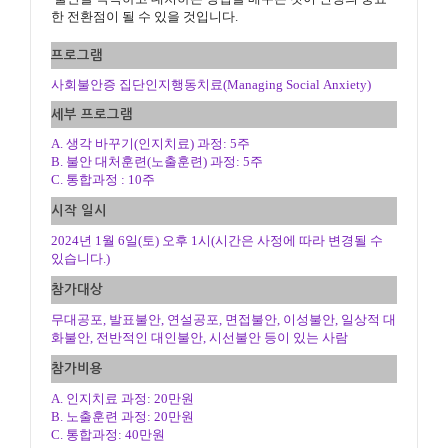
한 전환점이 될 수 있을
것입니다.
프로그램
사회불안증 집단인지행동치료
(Managing Social Anxiety)
세부 프로그램
A. 생각 바꾸기(인지치료) 과정: 5주
B. 불안 대처훈련(노출훈련) 과정: 5주
C. 통합과정 : 10주
시작 일시
2024년 1월 6일(토) 오후 1시(시간은 사정에 따라 변경될 수
있습니다.)
참가대상
무대공포, 발표불안, 연설공포, 면접불안, 이성불안, 일상적 대
화불안, 전반적인 대인불안, 시선불안 등이 있는 사람
참가비용
A. 인지치료 과정: 20만원
B. 노출훈련 과정: 20만원
C. 통합과정: 40만원