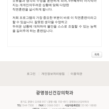
오류들과 생각의
수정을 훈련하게 되며, 6주째부터 마지막까
지는 개개인의두려운 상황에 맞춰 다양한
직면훈련을 실시하게
됩니다.
저희 프로그램의 가장 중요한 부분이 바로 이 직면훈련이라고
할 수 있습니다. 잘못된 생각을 수정하고
두려운
상황에 대처하여 불안을 스스로 조절할 수 있는 능력
을 길러주게 하는 훈련입니다.
​
목록
로그인
개인정보처리방침
이용약관
광명정신건강의학과
경기도 광명시 오리로 957 (광명 4동 158-491) 광명정신건강의학과
1544-7508
02-3666-3631
133-90-16860
TEL
FAX
사업자등록번호
: 최병휘
npmedix@paran.com