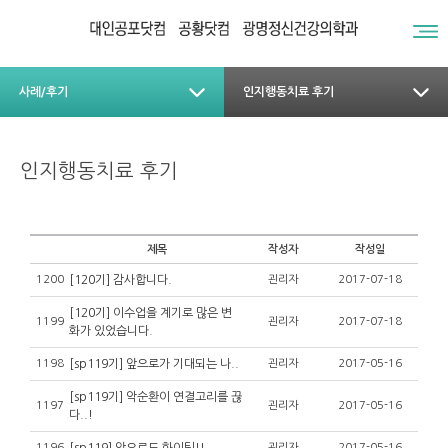
사례/후기
인지행동치료 후기
인지행동치료 후기
제목
작성자
작성일
1200
[120기] 감사합니다.
괸리자
2017-07-18
[120기] 이수업을 계기로 많은 변
1199
괸리자
2017-07-18
화가 있었습니다.
1198
[sp119기] 앞으로가 기대되는 나..
괸리자
2017-05-16
[sp119기] 악순환이 연결고리를 끊
1197
괸리자
2017-05-16
다..!
1196
괸리자
2017-05-16